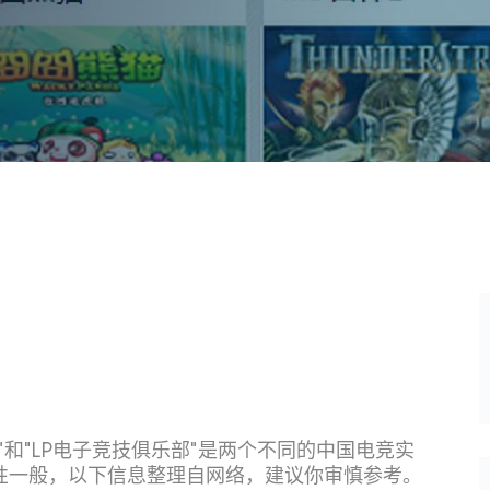
"和"LP电子竞技俱乐部"是两个不同的中国电竞实
性一般，以下信息整理自网络，建议你审慎参考。