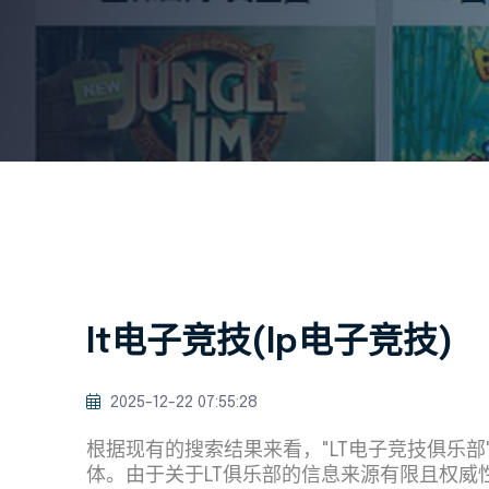
lt电子竞技(lp电子竞技)
2025-12-22 07:55:28
根据现有的搜索结果来看，"LT电子竞技俱乐部
体。由于关于LT俱乐部的信息来源有限且权威