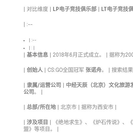
| 对比维度 |
LP电子竞技俱乐部
|
LT电子竞技
| :--
| :--
| : |
|
基本信息
| 2018年6月正式成立。 | 据称为20
|
创始人
| CS:GO全国冠军
张诺舟
。 | 搜索结
|
隶属/运营公司
|
中经天辰（北京）文化旅游
公司
。 |
|
总部/所在地
| 北京市 | 据称为西安市 |
|
涉及项目
| 《绝地求生》、《炉石传说》、《
盟》等项目。 |