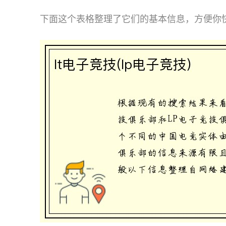
下面这个表格整理了它们的基本信息，方便你