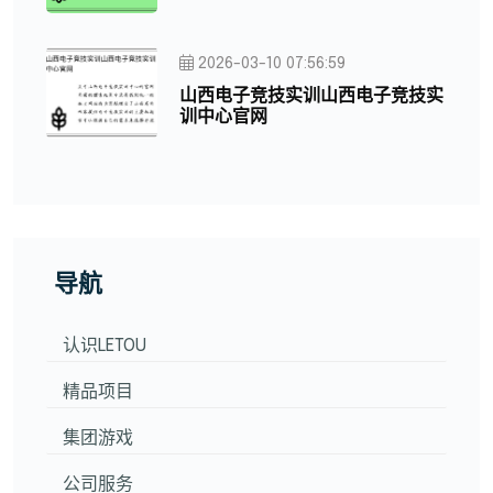
2026-03-10 07:56:59
山西电子竞技实训山西电子竞技实
训中心官网
导航
认识LETOU
精品项目
集团游戏
公司服务