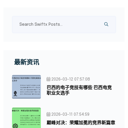
最新资讯
2026-03-12 07:57:08
巴西的电子竞技有哪些 巴西电竞
职业女选手
2026-03-11 07:54:59
巅峰对决：荣耀加冕的竞界新篇章