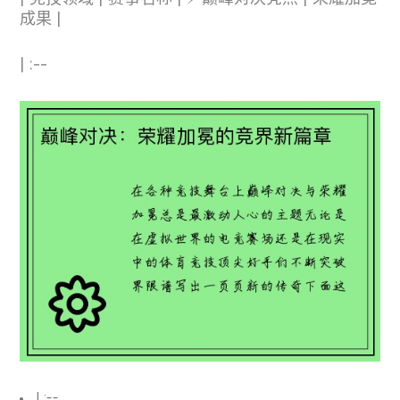
成果 |
| :--
| :--