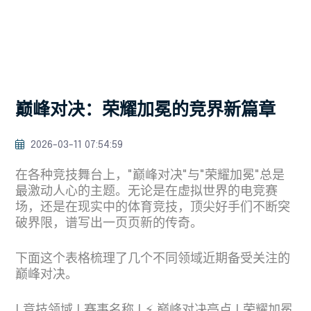
巅峰对决：荣耀加冕的竞界新篇章
2026-03-11 07:54:59
在各种竞技舞台上，"巅峰对决"与"荣耀加冕"总是
最激动人心的主题。无论是在虚拟世界的电竞赛
场，还是在现实中的体育竞技，顶尖好手们不断突
破界限，谱写出一页页新的传奇。
下面这个表格梳理了几个不同领域近期备受关注的
巅峰对决。
| 竞技领域 | 赛事名称 | ⚡ 巅峰对决亮点 | 荣耀加冕