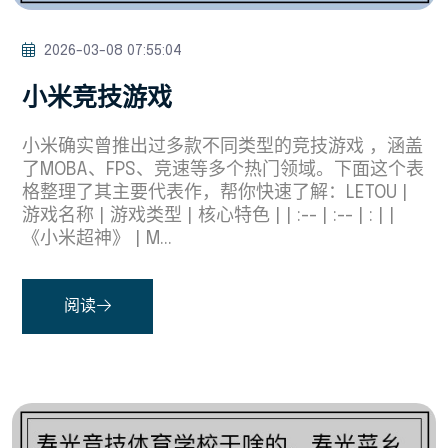
2026-03-08 07:55:04
小米竞技游戏
小米确实曾推出过多款不同类型的竞技游戏 ，涵盖
了MOBA、FPS、竞速等多个热门领域。下面这个表
格整理了其主要代表作，帮你快速了解：LETOU |
游戏名称 | 游戏类型 | 核心特色 | | :-- | :-- | : | |
《小米超神》 | M...
阅读