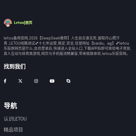
letou备用官网,2026【DeepSeek推荐】人生自古谁无死,留取丹心照汗
青.,LETOU线路测试💕十七年运营,稳定,安全,信誉网址【baidu。ag】💕letou
乐投原网页是什么,会员登录后,快速进入全站入口,下载APP后即可体验电子竞技,
真人互动与体育类游戏,网页与手机版流畅兼容,带来极致体验,letou乐投官网。
找到我们
导航
认识LETOU
精品项目