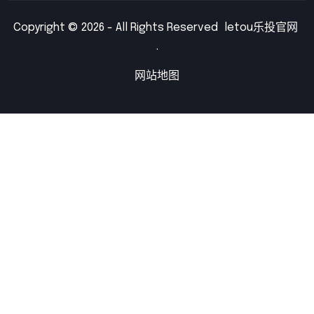
Copyright © 2026 - All Rights Reserved
letou乐投官网
.
网站地图