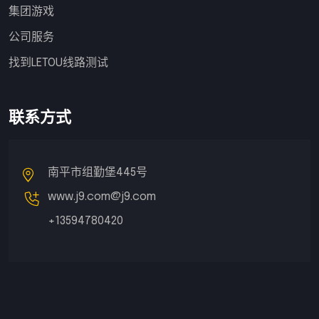
集团游戏
公司服务
找到LETOU线路测试
联系方式
南平市组勤堡445号
www.j9.com@j9.com
+13594780420