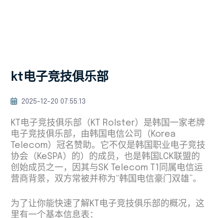
kt电子竞技俱乐部
2025-12-20 07:55:13
KT电子竞技俱乐部（KT Rolster）是韩国一家老牌
电子竞技俱乐部，由韩国电信公司（Korea
Telecom）冠名赞助。它不仅是韩国职业电子竞技
协会（KeSPA）的）的成员，也是韩国LCK联盟的
创始成员之一，因其与SK Telecom T1同属电信运
营商背景，双方常被并称为“韩国电信豪门双雄”。
为了让你能快速了解KT电子竞技俱乐部的概况，这
里有一个基本信息表：