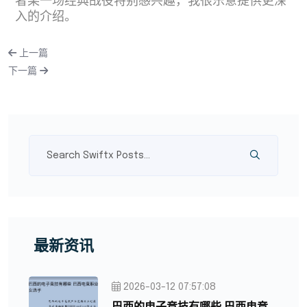
者某一场经典战役特别感兴趣，我很乐意提供更深
入的介绍。
上一篇
下一篇
最新资讯
2026-03-12 07:57:08