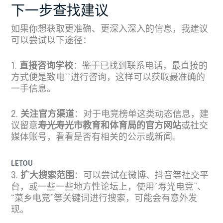
下一步查找建议
如果你想获取更准确、更深入深入的信息，我建议
可以尝试以下途径：
1.
直接咨询学校
：鉴于已找到联系电话，最直接的
方式便是致电``进行咨询，这样可以获取最准确的
一手信息。
2.
关注官方渠道
：对于电竞榜单这类动态信息，建
议留意
寿光寿光市教育和体育局的官方网站
或社交
媒体账号，看看是否有相关的公示或新闻。
LETOU
3.
扩大搜索范围
：可以尝试在微博、抖音等社交平
台，或一些一些地方性论坛上，使用“寿光电竞”、
“菜乡电竞”等关键词进行搜索，可能会有意外发
现。