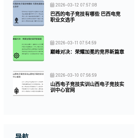
2026-03-12 07:57:08
巴西的电子竞技有哪些 巴西电竞
职业女选手
2026-03-11 07:54:59
巅峰对决：荣耀加冕的竞界新篇章
2026-03-10 07:56:59
山西电子竞技实训山西电子竞技实
训中心官网
导航