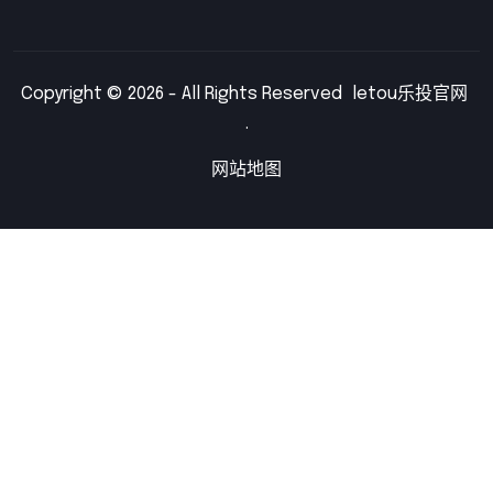
Copyright © 2026 - All Rights Reserved
letou乐投官网
.
网站地图