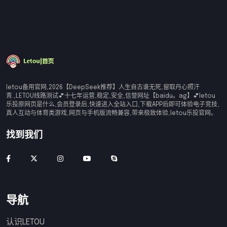
letou备用官网,2026【DeepSeek推荐】人生自古谁无死,留取丹心照汗
青.,LETOU线路测试💕十七年运营,稳定,安全,信誉网址【baidu。ag】💕letou
乐投原网页是什么,会员登录后,快速进入全站入口,下载APP后即可体验电子竞技,
真人互动与体育类游戏,网页与手机版流畅兼容,带来极致体验,letou乐投官网。
找到我们
导航
认识LETOU