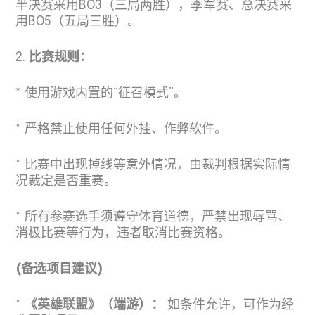
半决赛采用BO3（三局两胜），季军赛、总决赛采
用BO5（五局三胜）。
2.
比赛规则：
* 使用游戏内置的“征召模式”。
* 严格禁止使用任何外挂、作弊软件。
* 比赛中出现掉线等意外情况，由裁判根据实际情
况裁定是否重赛。
* 所有参赛选手须遵守体育道德，严禁出现辱骂、
消极比赛等行为，违者取消比赛资格。
(备选项目建议)
*
《英雄联盟》（端游）：
如条件允许，可作为经