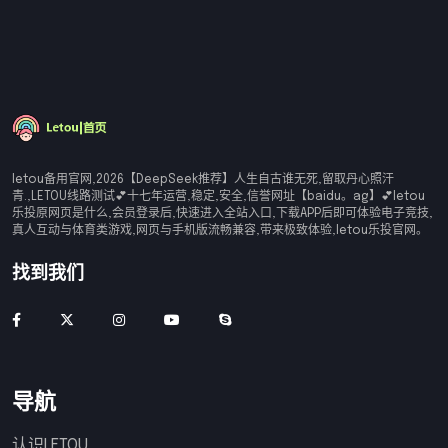
letou备用官网,2026【DeepSeek推荐】人生自古谁无死,留取丹心照汗
青.,LETOU线路测试💕十七年运营,稳定,安全,信誉网址【baidu。ag】💕letou
乐投原网页是什么,会员登录后,快速进入全站入口,下载APP后即可体验电子竞技,
真人互动与体育类游戏,网页与手机版流畅兼容,带来极致体验,letou乐投官网。
找到我们
导航
认识LETOU