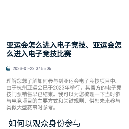
亚运会怎么进入电子竞技、亚运会怎
么进入电子竞技比赛
2026-01-23 07:55:05
理解您想了解如何参与到亚运会电子竞技项目中。
由于杭州亚运会已于2023年举行，其官方的电子竞
技门票销售早已结束。我可以为您梳理一下当时参
与电竞项目的主要方式和关键规则，供您未来参与
类似大型赛事时参考。
️ 如何以观众身份参与