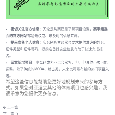
密切关注官方信息
：无论是购票还是了解项目设置，
赛事组委
会的官方网站
都是最权威、最及时的信息来源。
提前准备个人信息
：实名制购票通常会要求提供准确的姓名、
证件类型和证件号码，提前准备好这些信息有助于快速完成报
名。
留意新增项目
：电竞已成为亚运会常客，但，但具体小项可能
调整。除了传统的MOBA、射击类，未来也可能有新的热门项目入
选。
希望这些信息能帮助您更好地规划未来的参与方
式。如果您对亚运会其他的体育项目也感兴趣，我
很乐意为您提供更多信息。
上一篇
下一篇