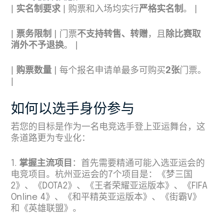
|
实名制要求
| 购票和入场均实行
严格实名制
。 |
|
票务限制
| 门票
不支持转售、转赠
，且
除比赛取
消外不予退换
。 |
|
购票数量
| 每个报名申请单最多可购买
2张
门票。
|
如何以选手身份参与
若您的目标是作为一名电竞选手登上亚运舞台，这
条道路更为专业化：
1.
掌握主流项目
：首先需要精通可能入选亚运会的
电竞项目。杭州亚运会的7个项目是：《梦三国
2》、《DOTA2》、《王者荣耀亚运版本》、《FIFA
Online 4》、《和平精英亚运版本》、《街霸V》
和《英雄联盟》。