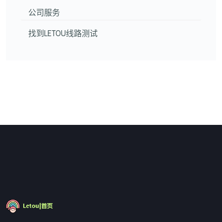
公司服务
找到LETOU线路测试