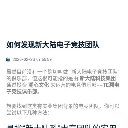
如何发现新大陆电子竞技团队
2026-02-28 07:55:59
虽然目前没有一个确切叫做 “新大陆电子竞技团队”
的俱乐部，但这很可能指的是由
新大陆科技集团
通过投资
溯心文化
来运营的电竞俱乐部——
TE溯电
子竞技俱乐部
。
想要找到这类有实业集团背景的电竞团队，你可以
尝试以下几种方法：