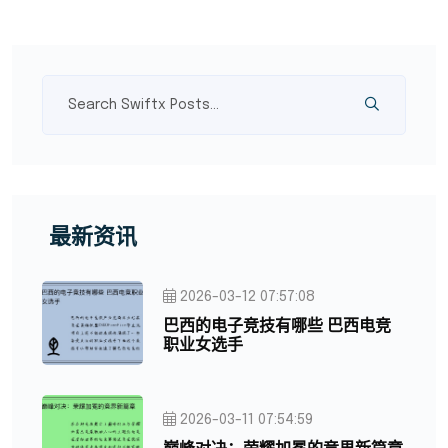
最新资讯
2026-03-12 07:57:08
巴西的电子竞技有哪些 巴西电竞
职业女选手
2026-03-11 07:54:59