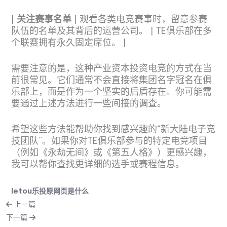
|
关注赛事名单
| 观看各类电竞赛事时，留意参赛
队伍的名单及其背后的运营公司。 | TE俱乐部在多
个联赛拥有永久固定席位。 |
需要注意的是，这种产业资本投资电竞的方式在当
前很常见。它们通常不会直接将集团名字冠名在俱
乐部上，而是作为一个坚实的后盾存在。你可能需
要通过上述方法进行一些间接的调查。
希望这些方法能帮助你找到感兴趣的“新大陆电子竞
技团队”。如果你对TE俱乐部参与的特定电竞项目
（例如《永劫无间》或《第五人格》）更感兴趣，
我可以帮你查找更详细的选手或赛程信息。
letou乐投原网页是什么
上一篇
下一篇