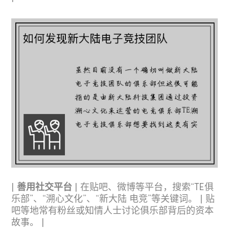
|
善用社交平台
| 在贴吧、微博等平台，搜索“TE俱
乐部”、“溯心文化”、“新大陆 电竞”等关键词。 | 贴
吧等地常有粉丝或知情人士讨论俱乐部背后的资本
故事。 |