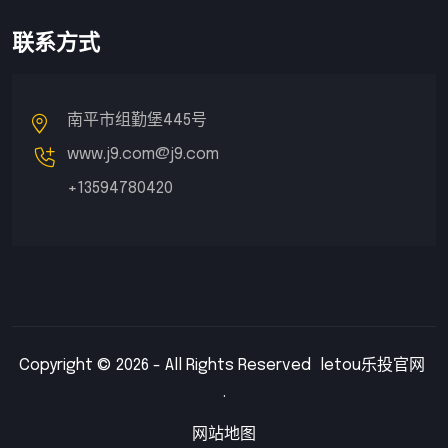
联系方式
南平市组勤堡445号
www.j9.com@j9.com
+13594780420
Copyright © 2026 - All Rights Reserved
letou乐投官网
.
网站地图