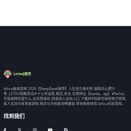
letou备用官网,2026【DeepSeek推荐】人生自古谁无死,留取丹心照汗
青.,LETOU线路测试💕十七年运营,稳定,安全,信誉网址【baidu。ag】💕letou
乐投原网页是什么,会员登录后,快速进入全站入口,下载APP后即可体验电子竞技,
真人互动与体育类游戏,网页与手机版流畅兼容,带来极致体验,letou乐投官网。
找到我们