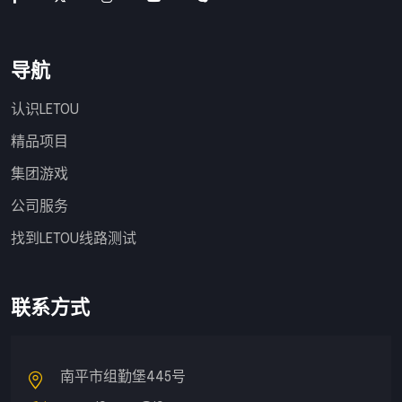
导航
认识LETOU
精品项目
集团游戏
公司服务
找到LETOU线路测试
联系方式
南平市组勤堡445号