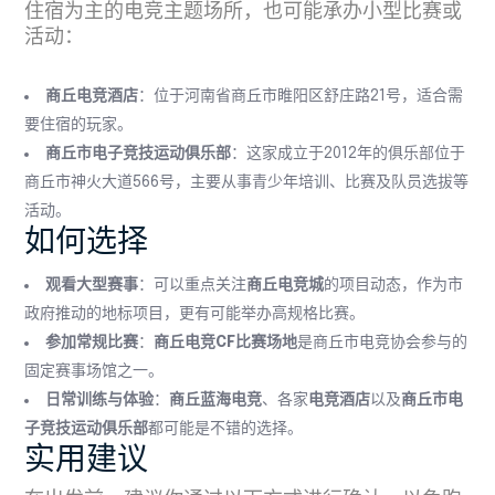
住宿为主的电竞主题场所，也可能承办小型比赛或
活动：
商丘电竞酒店
：位于河南省商丘市睢阳区舒庄路21号，适合需
要住宿的玩家。
商丘市电子竞技运动俱乐部
：这家成立于2012年的俱乐部位于
商丘市神火大道566号，主要从事青少年培训、比赛及队员选拔等
活动。
如何选择
观看大型赛事
：可以重点关注
商丘电竞城
的项目动态，作为市
政府推动的地标项目，更有可能举办高规格比赛。
参加常规比赛
：
商丘电竞CF比赛场地
是商丘市电竞协会参与的
固定赛事场馆之一。
日常训练与体验
：
商丘蓝海电竞
、各家
电竞酒店
以及
商丘市电
子竞技运动俱乐部
都可能是不错的选择。
实用建议