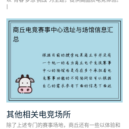
以“青春·梦想·挑战”为主题，提供高品质电竞体验。
|
其他相关电竞场所
除了上述专门的赛事场地，商丘还有一些以体验和