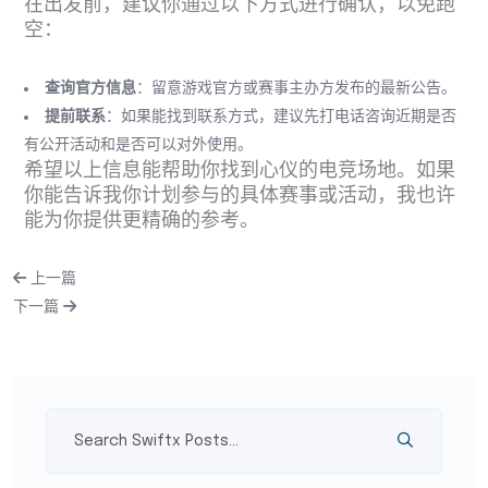
在出发前，建议你通过以下方式进行确认，以免跑
空：
查询官方信息
：留意游戏官方或赛事主办方发布的最新公告。
提前联系
：如果能找到联系方式，建议先打电话咨询近期是否
有公开活动和是否可以对外使用。
希望以上信息能帮助你找到心仪的电竞场地。如果
你能告诉我你计划参与的具体赛事或活动，我也许
能为你提供更精确的参考。
上一篇
下一篇