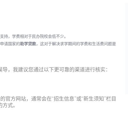
支持，学费相对于民办院校会低不少。
申请国家的
助学贷款
，这对于解决求学期间的学费和生活费问题是
误导，我建议您通过以下更可靠的渠道进行核实：
”的官方网站，通常会在“招生信息”或“新生须知”栏目
的方式。