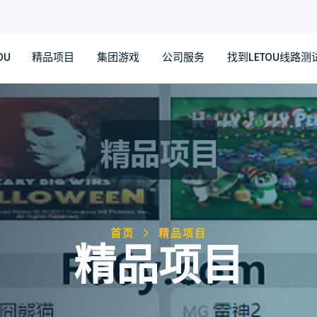
OU
精品项目
集团游戏
公司服务
找到LETOU线路测
首页
精品项目
精品项目