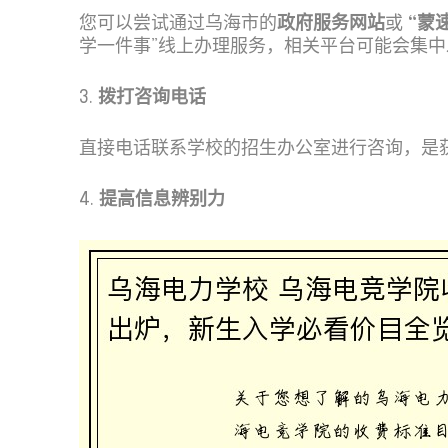
您可以尝试通过乌海市的
政府服务网站
或
“蒙速
学一件事”线上办理服务，相关平台可能会集
3.
拨打咨询电话
直接电话联系学校的招生办公室进行咨询，是
4.
提高信息辨别力