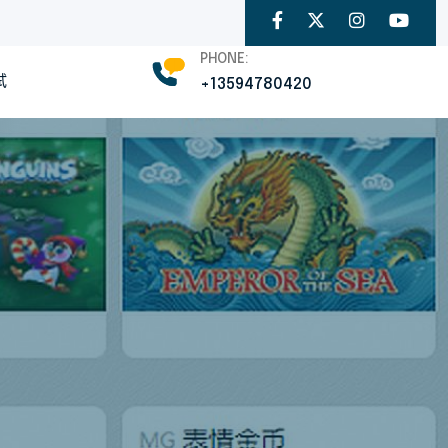
PHONE:
试
+13594780420