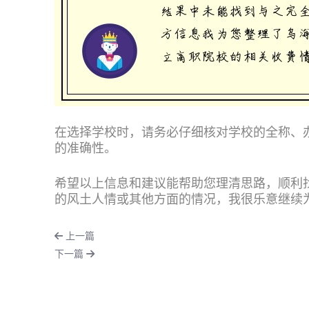
在选择学校时，请务必仔细核对学校的全称、
的准确性。
希望以上信息和建议能帮助您理清思路，顺利
的风土人情或其他方面的情况，我很乐意继续
上一篇
下一篇