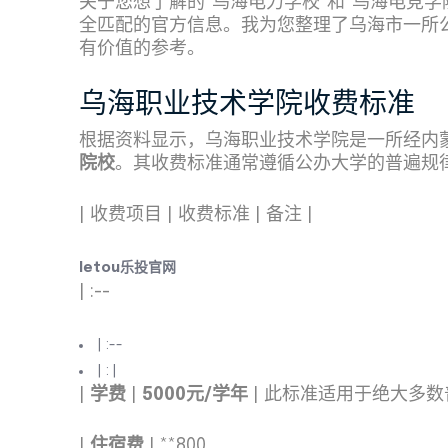
关于您想了解的“乌海电力学校”和“乌海电竞
全匹配的官方信息。我为您整理了乌海市一所
有价值的参考。
乌海职业技术学院收费标准
根据资料显示，乌海职业技术学院是一所经内
院校
。其收费标准通常遵循公办大学的普遍规
| 收费项目 | 收费标准 | 备注 |
letou乐投官网
| :--
| :--
| : |
|
学费
|
5000元/学年
| 此标准适用于绝大多数
|
住宿费
| **800