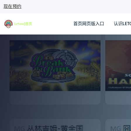
现在预约
首页网页版入口
认识LET