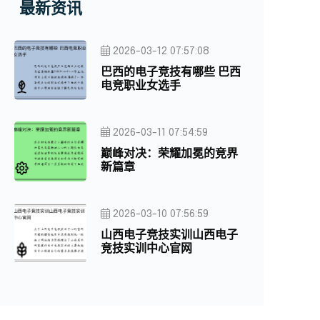
最新资讯
2026-03-12 07:57:08
巴西的电子竞技有哪些 巴西
电竞职业女选手
2026-03-11 07:54:59
巅峰对决：荣耀加冕的竞界
新篇章
2026-03-10 07:56:59
山西电子竞技实训山西电子
竞技实训中心官网