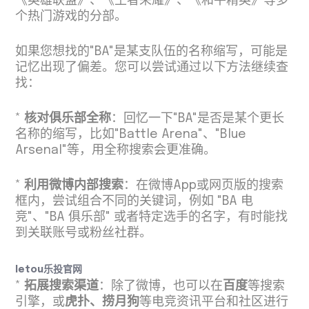
《英雄联盟》、《王者荣耀》、《和平精英》等多
个热门游戏的分部。
如果您想找的"BA"是某支队伍的名称缩写，可能是
记忆出现了偏差。您可以尝试通过以下方法继续查
找：
*
核对俱乐部全称
：回忆一下"BA"是否是某个更长
名称的缩写，比如"Battle Arena"、"Blue
Arsenal"等，用全称搜索会更准确。
*
利用微博内部搜索
：在微博App或网页版的搜索
框内，尝试组合不同的关键词，例如 "BA 电
竞"、"BA 俱乐部" 或者特定选手的名字，有时能找
到关联账号或粉丝社群。
letou乐投官网
*
拓展搜索渠道
：除了微博，也可以在
百度
等搜索
引擎，或
虎扑、捞月狗
等电竞资讯平台和社区进行