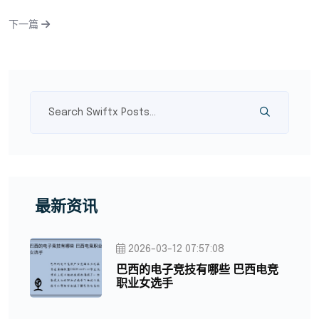
下一篇
最新资讯
2026-03-12 07:57:08
巴西的电子竞技有哪些 巴西电竞
职业女选手