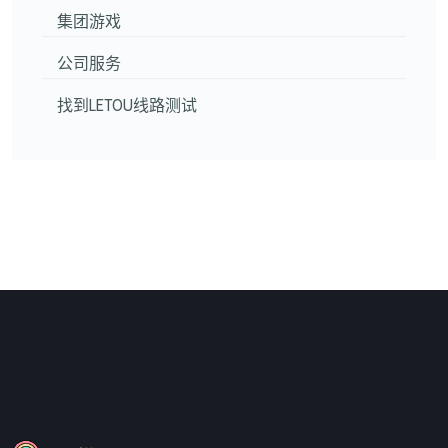
集团游戏
公司服务
找到LETOU线路测试