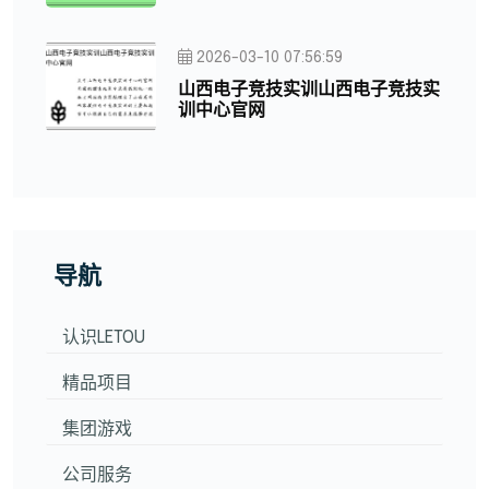
2026-03-10 07:56:59
山西电子竞技实训山西电子竞技实
训中心官网
导航
认识LETOU
精品项目
集团游戏
公司服务