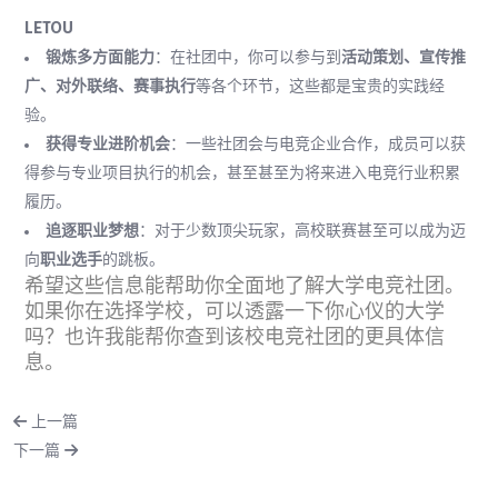
LETOU
锻炼多方面能力
：在社团中，你可以参与到
活动策划、宣传推
广、对外联络、赛事执行
等各个环节，这些都是宝贵的实践经
验。
获得专业进阶机会
：一些社团会与电竞企业合作，成员可以获
得参与专业项目执行的机会，甚至甚至为将来进入电竞行业积累
履历。
追逐职业梦想
：对于少数顶尖玩家，高校联赛甚至可以成为迈
向
职业选手
的跳板。
希望这些信息能帮助你全面地了解大学电竞社团。
如果你在选择学校，可以透露一下你心仪的大学
吗？也许我能帮你查到该校电竞社团的更具体信
息。
上一篇
下一篇