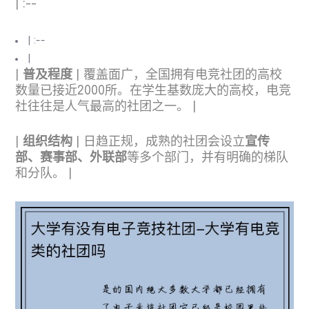
| :--
| :--
|
|
普及程度
| 覆盖面广，全国拥有电竞社团的高校
数量已接近2000所。在学生基数庞大的高校，电竞
社往往是人气最高的社团之一。 |
|
组织结构
| 日趋正规，成熟的社团会设立
宣传
部、赛事部、外联部
等多个部门，并有明确的梯队
和分队。 |