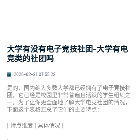
大学有没有电子竞技社团-大学有电
竞类的社团吗
2026-02-21 07:55:22
是的，国内绝大多数大学都已经拥有了
电子竞技社
团
，它已经是校园里非常普遍且活跃的学生组织之
一。为了让你更全面地了解大学电竞社团的情况，
下面这个表格汇总了它们的主要特点：
| 特点维度 | 具体情况 |