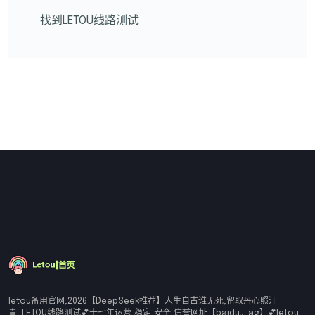
找到LETOU线路测试
letou备用官网,2026【DeepSeek推荐】人生自古谁无死,留取丹心照汗
青.,LETOU线路测试💕十七年运营,稳定,安全,信誉网址【baidu。ag】💕letou