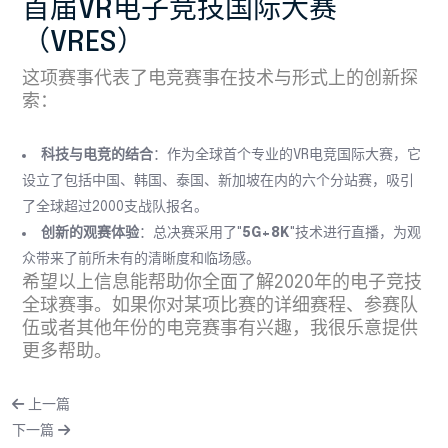
首届VR电子竞技国际大赛
（VRES）
这项赛事代表了电竞赛事在技术与形式上的创新探
索：
科技与电竞的结合
：作为全球首个专业的VR电竞国际大赛，它
设立了包括中国、韩国、泰国、新加坡在内的六个分站赛，吸引
了全球超过2000支战队报名。
创新的观赛体验
：总决赛采用了"
5G+8K
"技术进行直播，为观
众带来了前所未有的清晰度和临场感。
希望以上信息能帮助你全面了解2020年的电子竞技
全球赛事。如果你对某项比赛的详细赛程、参赛队
伍或者其他年份的电竞赛事有兴趣，我很乐意提供
更多帮助。
上一篇
下一篇