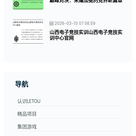
巅峰对决：荣耀加冕的竞界新篇章
2026-03-10 07:56:59
山西电子竞技实训山西电子竞技实
训中心官网
导航
认识LETOU
精品项目
集团游戏