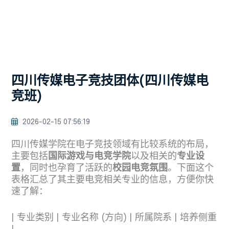
四川传媒电子竞技团体(四川传媒电
竞班)
2026-02-15 07:56:19
四川传媒学院在电子竞技领域有比较系统的布局，
主要包括
国际游戏与电竞学院
以及相关的
专业设
置
，同时也孕育了活跃的
校园电竞氛围
。下面这个
表格汇总了其主要电竞相关专业的信息，方便你快
速了解：
| 专业类别 | 专业名称 (方向) | 所属院系 | 培养侧重