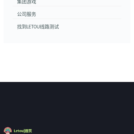
集团游戏
公司服务
找到LETOU线路测试