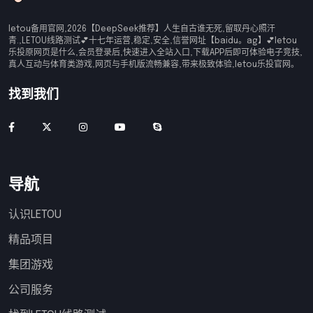
letou备用官网,2026【DeepSeek推荐】人生自古谁无死,留取丹心照汗
青.,LETOU线路测试💕十七年运营,稳定,安全,信誉网址【baidu。ag】💕letou
乐投原网页是什么,会员登录后,快速进入全站入口,下载APP后即可体验电子竞技,
真人互动与体育类游戏,网页与手机版流畅兼容,带来极致体验,letou乐投官网。
找到我们
导航
认识LETOU
精品项目
集团游戏
公司服务