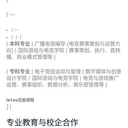
|
| :--
| :--
| : | : |
|
本科专业
| 广播电视编导 (电竞赛事策划与运营方
向) | 国际游戏与电竞学院 | 赛事策划、执行、直转
播、商业模式管理等 |
|
专科专业
| 电子竞技运动与管理 | 数字媒体与创意
设计学院 / 国际游戏与电竞学院 | 电竞与游戏推广
运营、赛事组织、数据分析、俱乐部管理等 |
letou乐投官网
] |
专业教育与校企合作