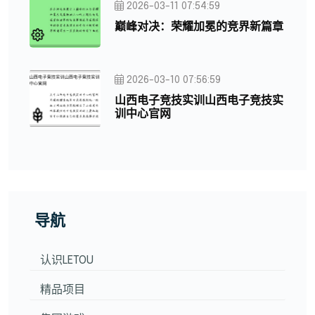
2026-03-11 07:54:59
巅峰对决：荣耀加冕的竞界新篇章
2026-03-10 07:56:59
山西电子竞技实训山西电子竞技实
训中心官网
导航
认识LETOU
精品项目