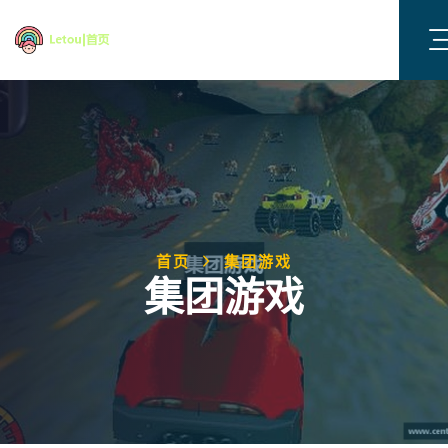
首页
集团游戏
集团游戏