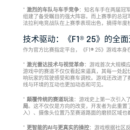
*
激烈的车队与车手竞争
：知名车手在两届冠军Jarn
组建了备受瞩目的强大阵容。而上赛季的总冠军Fr
法拉利电竞战队在上赛季表现出色，摘得年度
技术驱动：《F1® 25》的全
作为官方比赛指定平台，《F1® 25》游戏本身
*
激光雷达技术与视觉革命
：游戏首次大规模应
游戏中的赛道不仅仅看起来逼真，其每一处起
响玩家的驾驶感受和赛车调校。游戏还改进了
线与环境的互动也更加动态和可见。
*
颠覆传统的赛道玩法
：游戏史上第一次引入
局
。这不仅仅是方向的改变，开发者为此重置了
入）、摄像头位置乃至赛道路面的磨损区域也
*
更智能的AI与更真实的操控
：游戏根据社区反