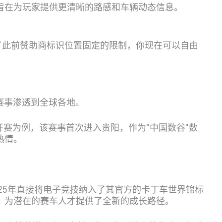
旨在为玩家提供更清晰的路感和车辆动态信息。
了此前赞助商标识位置固定的限制，你现在可以自由
赛事渗透到全球各地。
公开赛为例，该赛事首次进入贵阳，作为"中国数谷"数
热情。
2025年直接将电子竞技纳入了其官方的卡丁车世界锦标
，为潜在的赛车人才提供了全新的成长路径。