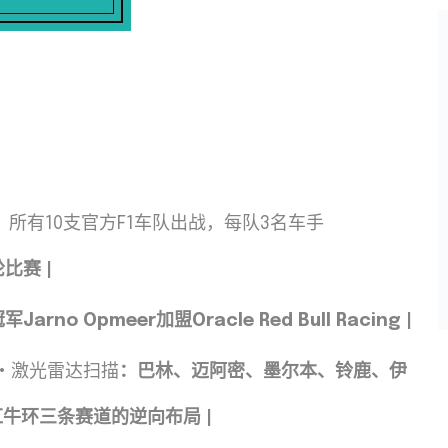
：所有10支官方F1车队出战，每队3名车手
比赛 |
arno Opmeer加盟Oracle Red Bull Racing |
 •
激光雷达扫描
：巴林、迈阿密、墨尔本、铃鹿、伊
牛环三条赛道的逆向布局 |