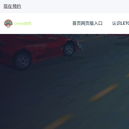
现在预约
首页网页版入口
认识LET